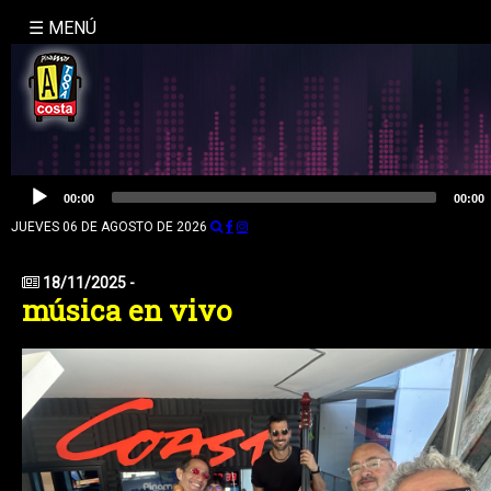
☰ MENÚ
INICIO
NOSOTROS
LA
Reproductor
00:00
00:00
de
MOLE
audio
JUEVES 06 DE AGOSTO DE 2026
BUSQUEDA
18/11/2025 -
música en vivo
CONTACTO