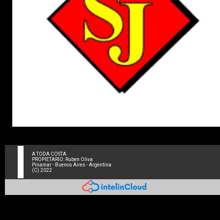
A TODA COSTA
PROPIETARIO: Ruben Oliva
Pinamar - Buenos Aires - Argentina
(C) 2022